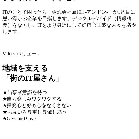
ITのことで困ったら「株式会社an10n -アンドン-」が1番目に
思い浮かぶ企業を目指します。デジタルデバイド（情報格
差）をなくし、ITをより身近にして好奇心旺盛な人々を増や
します。
Value
- バリュー -
地域を支える
「街のIT屋さん」
★当事者意識を持つ
★自ら楽しみワクワクする
★探究心と好奇心をなくさない
★お互いを尊重し尊敬しあう
★Give and Give