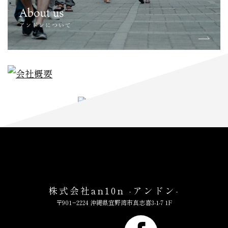
株式会社an10n -アンドン-
〒901−2224 沖縄県宜野湾市真志喜3-1-7 1F