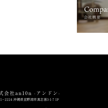
式会社an10n -アンドン-
01−2224 沖縄県宜野湾市真志喜3-1-7 1F