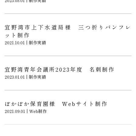
2023.05.01 | 制作実績
宜野湾市上下水道局様 三つ折りパンフレ
ット制作
2021.10.01 | 制作実績
宜野湾青年会議所2023年度 名刺制作
2023.01.01 | 制作実績
ぽかぽか保育園様 Webサイト制作
2021.09.01 | Web制作