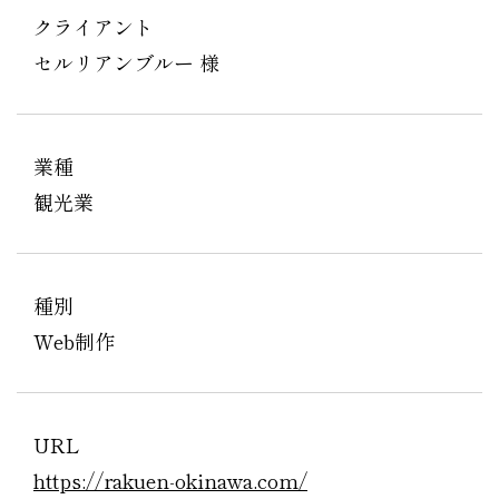
クライアント
セルリアンブルー 様
業種
観光業
種別
Web制作
URL
https://rakuen-okinawa.com/